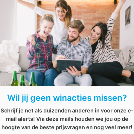
Wil jij deze voucher winnen? Beantwoord dan de prijsvraag
Girl Cave?”.
advies
,
tilburg.com
,
voucher
,
winactie
,
winnen
Wil jij geen winacties missen?
Schrijf je net als duizenden anderen in voor onze e-
mail alerts! Via deze mails houden we jou op de
hoogte van de beste prijsvragen en nog veel meer!