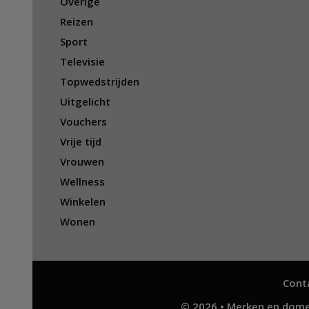
Overige
Reizen
Sport
Televisie
Topwedstrijden
Uitgelicht
Vouchers
Vrije tijd
Vrouwen
Wellness
Winkelen
Wonen
Cont
© 2026 • Merken en dome