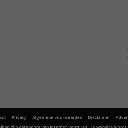
act
Privacy
Algemene voorwaarden
Disclaimer
Adver
inen zijn eigendom van
Internet Ventures
. De website wordt