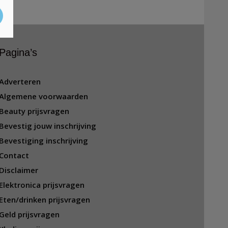
Pagina’s
Adverteren
Algemene voorwaarden
Beauty prijsvragen
Bevestig jouw inschrijving
Bevestiging inschrijving
Contact
Disclaimer
Elektronica prijsvragen
Eten/drinken prijsvragen
Geld prijsvragen