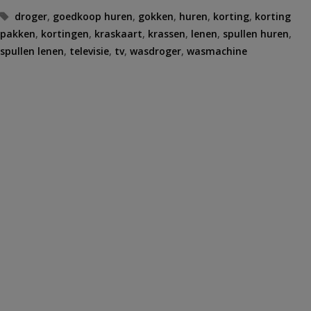
Tags
droger
,
goedkoop huren
,
gokken
,
huren
,
korting
,
korting
pakken
,
kortingen
,
kraskaart
,
krassen
,
lenen
,
spullen huren
,
spullen lenen
,
televisie
,
tv
,
wasdroger
,
wasmachine