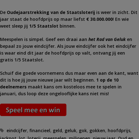
De
Oudejaarstrekking van de Staatsloterij
is weer in zicht. Dit
jaar staat de hoofdprijs op maar liefst
€ 30.000.000
! En wie
weet sleep jij
1/5 Staatslot
binnen.
Meespelen is simpel. Geef een draai aan
het Rad van Geluk
en
bepaal zo jouw eindcijfer. Als jouw eindcijfer ook het eindcijfer
is waar eind dit jaar de hoofdprijs op valt, ontvang jij een
gratis 1/5 Staatslot.
Schuif die goede voornemens dus maar even aan de kant, want
dit is hoe jij jouw nieuwe jaar wilt beginnen.
1 op de 10
deelnemers
maakt kans om kosteloos mee te spelen in
januari, dus loop deze ongelooflijke kans niet mis!
Tags
eindcijfer
,
financieel
,
geld
,
geluk
,
gok
,
gokken
,
hoofdprijs
,
jackpot
,
lot
,
loterij
,
meespelen
,
miljoenen
,
nieuw jaar
,
Oud en