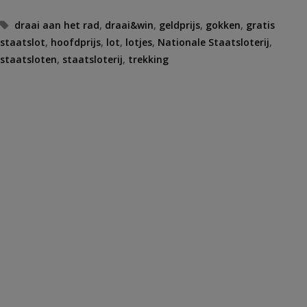
Tags
draai aan het rad
,
draai&win
,
geldprijs
,
gokken
,
gratis
staatslot
,
hoofdprijs
,
lot
,
lotjes
,
Nationale Staatsloterij
,
staatsloten
,
staatsloterij
,
trekking