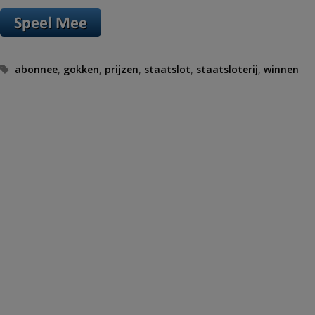
Tags
abonnee
,
gokken
,
prijzen
,
staatslot
,
staatsloterij
,
winnen