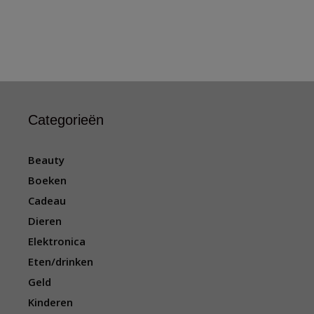
Categorieën
Beauty
Boeken
Cadeau
Dieren
Elektronica
Eten/drinken
Geld
Kinderen