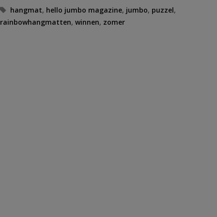
Tags
hangmat
,
hello jumbo magazine
,
jumbo
,
puzzel
,
rainbowhangmatten
,
winnen
,
zomer