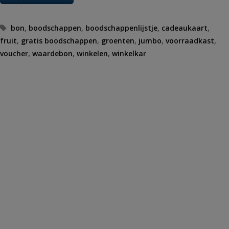
Tags
bon
,
boodschappen
,
boodschappenlijstje
,
cadeaukaart
,
fruit
,
gratis boodschappen
,
groenten
,
jumbo
,
voorraadkast
,
voucher
,
waardebon
,
winkelen
,
winkelkar