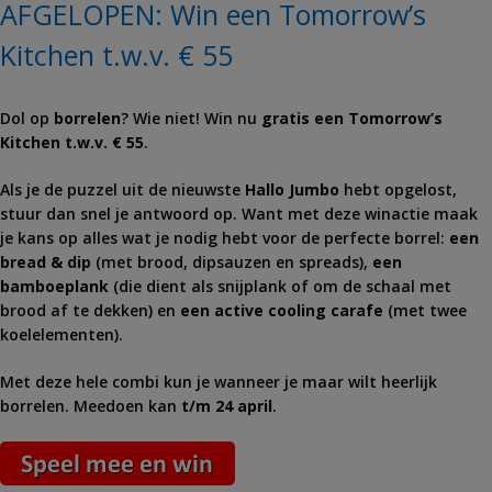
AFGELOPEN: Win een Tomorrow’s
Kitchen t.w.v. € 55
Dol op
borrelen
? Wie niet! Win nu
gratis een Tomorrow’s
Kitchen t.w.v. € 55
.
Als je de puzzel uit de nieuwste
Hallo Jumbo
hebt opgelost,
stuur dan snel je antwoord op. Want met deze winactie maak
je kans op alles wat je nodig hebt voor de perfecte borrel:
een
bread & dip
(met brood, dipsauzen en spreads),
een
bamboeplank
(die dient als snijplank of om de schaal met
brood af te dekken) en
een active cooling carafe
(met twee
koelelementen).
Met deze hele combi kun je wanneer je maar wilt heerlijk
borrelen. Meedoen kan
t/m 24 april
.