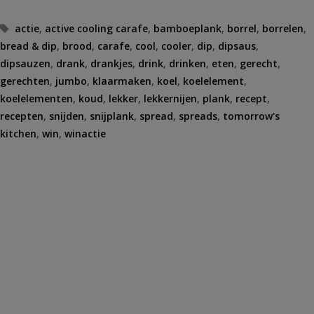
Tags
actie
,
active cooling carafe
,
bamboeplank
,
borrel
,
borrelen
,
bread & dip
,
brood
,
carafe
,
cool
,
cooler
,
dip
,
dipsaus
,
dipsauzen
,
drank
,
drankjes
,
drink
,
drinken
,
eten
,
gerecht
,
gerechten
,
jumbo
,
klaarmaken
,
koel
,
koelelement
,
koelelementen
,
koud
,
lekker
,
lekkernijen
,
plank
,
recept
,
recepten
,
snijden
,
snijplank
,
spread
,
spreads
,
tomorrow's
kitchen
,
win
,
winactie