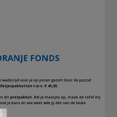
ORANJE FONDS
 wedstrijd voor je op poten gezet! Door de puzzel
lletjespakketten t.w.v. € 45,85
.
in dit
pretpakket
. Bel je maatjes op, maak de tafel vrij
snel je kans en wie weet
win
jij één van de leuke
×