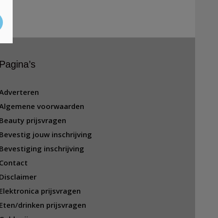
Pagina’s
Adverteren
Algemene voorwaarden
Beauty prijsvragen
Bevestig jouw inschrijving
Bevestiging inschrijving
Contact
Disclaimer
Elektronica prijsvragen
Eten/drinken prijsvragen