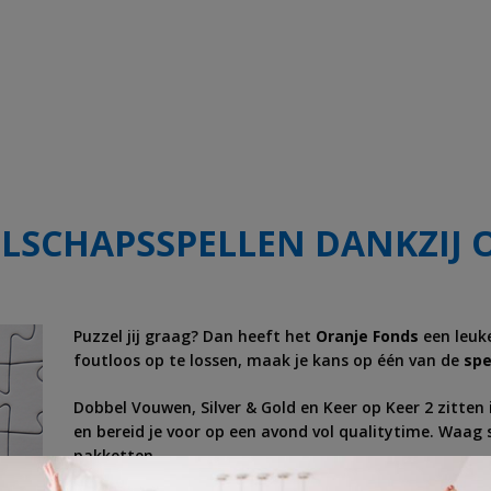
ELSCHAPSSPELLEN DANKZIJ 
Puzzel jij graag? Dan heeft het
Oranje Fonds
een leuke
foutloos op te lossen, maak je kans op één van de
spe
Dobbel Vouwen, Silver & Gold en Keer op Keer 2 zitten 
en bereid je voor op een avond vol qualitytime. Waag 
pakketten.