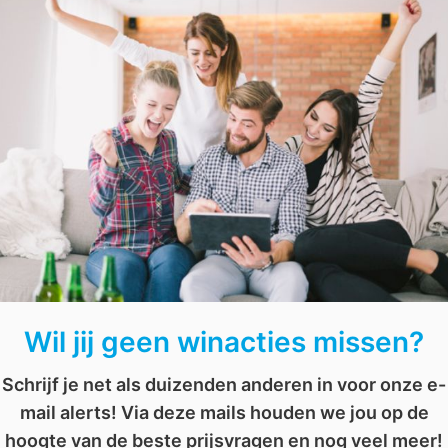
Maak de puzzel en win een
pakket
vol spelletjes.
el
,
puzzelen
,
spel
,
spelen
,
spellen
,
spelletjes
,
winnen
AFGELOPEN: Win een weekendje weg naar Texel t.w.v. € 395
Ontvang € 25 en maak gratis kans op wel € 2 500
Wil jij geen winacties missen?
Schrijf je net als duizenden anderen in voor onze e-
mail alerts! Via deze mails houden we jou op de
hoogte van de beste prijsvragen en nog veel meer!