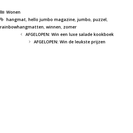
Categorieën
Wonen
Tags
hangmat
,
hello jumbo magazine
,
jumbo
,
puzzel
,
rainbowhangmatten
,
winnen
,
zomer
AFGELOPEN: Win een luxe salade kookboek
AFGELOPEN: Win de leukste prijzen