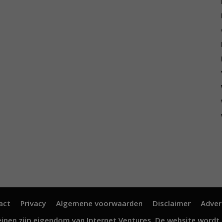
act
Privacy
Algemene voorwaarden
Disclaimer
Adver
inen zijn eigendom van
Internet Ventures
. De website wordt