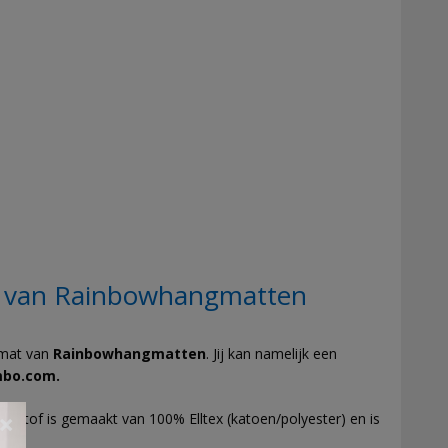
 van Rainbowhangmatten
gmat van
Rainbowhangmatten
. Jij kan namelijk een
mbo.com.
e stof is gemaakt van 100% Elltex (katoen/polyester) en is
×