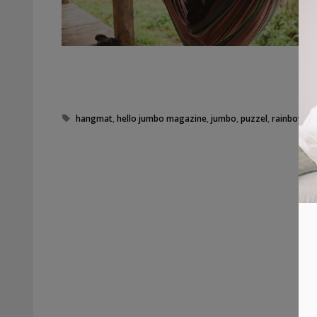
Tags
hangmat
,
hello jumbo magazine
,
jumbo
,
puzzel
,
rainbowha