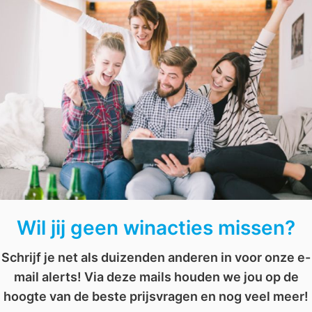
Wil jij kans maken op deze leuke
prijs
en je tuin een klein
Jumbo magazine kan terugvinden!
ngmatten
,
winnen
,
zomer
Wil jij geen winacties missen?
Schrijf je net als duizenden anderen in voor onze e-
mail alerts! Via deze mails houden we jou op de
hoogte van de beste prijsvragen en nog veel meer!