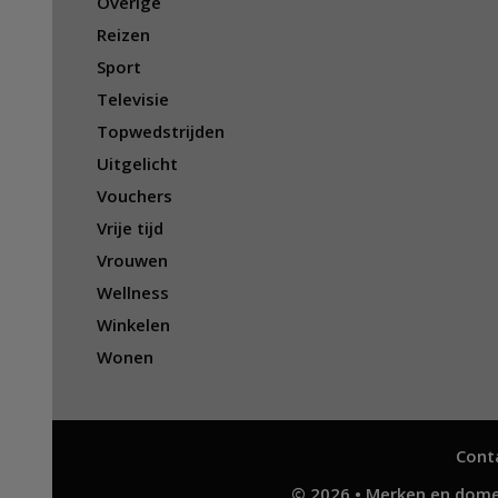
Overige
Reizen
Sport
Televisie
Topwedstrijden
Uitgelicht
Vouchers
Vrije tijd
Vrouwen
Wellness
Winkelen
Wonen
Cont
© 2026 • Merken en dome