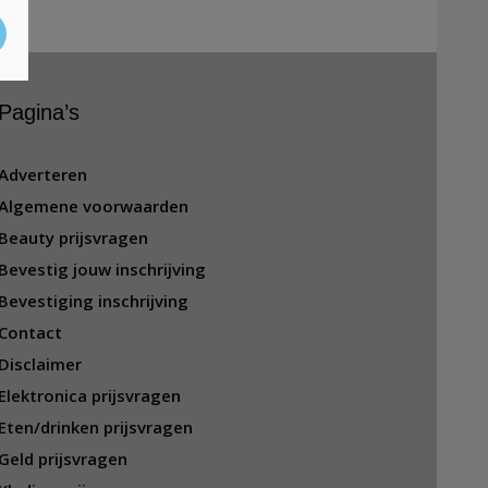
Pagina’s
Adverteren
Algemene voorwaarden
Beauty prijsvragen
Bevestig jouw inschrijving
Bevestiging inschrijving
Contact
Disclaimer
Elektronica prijsvragen
Eten/drinken prijsvragen
Geld prijsvragen