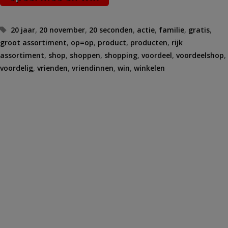
Tags
20 jaar
,
20 november
,
20 seconden
,
actie
,
familie
,
gratis
,
groot assortiment
,
op=op
,
product
,
producten
,
rijk
assortiment
,
shop
,
shoppen
,
shopping
,
voordeel
,
voordeelshop
,
voordelig
,
vrienden
,
vriendinnen
,
win
,
winkelen