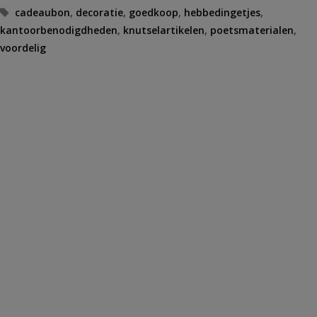
Tags
cadeaubon
,
decoratie
,
goedkoop
,
hebbedingetjes
,
kantoorbenodigdheden
,
knutselartikelen
,
poetsmaterialen
,
voordelig