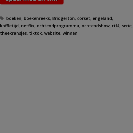
Tags
boeken
,
boekenreeks
,
Bridgerton
,
corset
,
engeland
,
koffietijd
,
netflix
,
ochtendprogramma
,
ochtendshow
,
rtl4
,
serie
,
theekransjes
,
tiktok
,
website
,
winnen