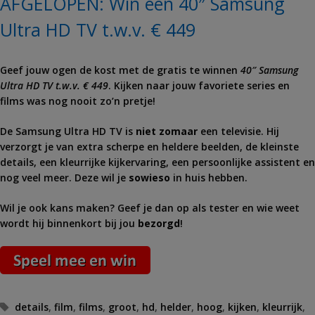
AFGELOPEN: Win een 40″ Samsung
Ultra HD TV t.w.v. € 449
Geef jouw ogen de kost met de gratis te winnen
40″ Samsung
Ultra HD TV t.w.v. € 449
. Kijken naar jouw favoriete series en
films was nog nooit zo’n pretje!
De Samsung Ultra HD TV is
niet zomaar
een televisie. Hij
verzorgt je van extra scherpe en heldere beelden, de kleinste
details, een kleurrijke kijkervaring, een persoonlijke assistent en
nog veel meer. Deze wil je
sowieso
in huis hebben.
Wil je ook kans maken? Geef je dan op als tester en wie weet
wordt hij binnenkort bij jou
bezorgd
!
Tags
details
,
film
,
films
,
groot
,
hd
,
helder
,
hoog
,
kijken
,
kleurrijk
,