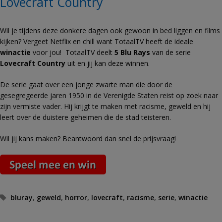
Lovecraft Country
Wil je tijdens deze donkere dagen ook gewoon in bed liggen en films
kijken? Vergeet Netflix en chill want TotaalTV heeft de ideale
winactie
voor jou!
TotaalTV deelt
5 Blu Rays
van de serie
Lovecraft Country
uit en jij kan deze winnen.
De serie gaat over een jonge zwarte man die door de
gesegregeerde jaren 1950 in de Verenigde Staten reist op zoek naar
zijn vermiste vader. Hij krijgt te maken met racisme, geweld en hij
leert over de duistere geheimen die de stad teisteren.
Wil jij kans maken? Beantwoord dan snel de prijsvraag!
Tags
bluray
,
geweld
,
horror
,
lovecraft
,
racisme
,
serie
,
winactie