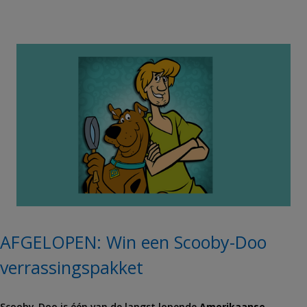
AFGELOPEN: Win een Scooby-Doo
verrassingspakket
Scooby-Doo is één van de langst lopende
Amerikaanse