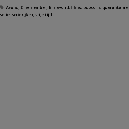
Tags
Avond
,
Cinemember
,
filmavond
,
films
,
popcorn
,
quarantaine
,
serie
,
seriekijken
,
vrije tijd