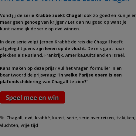
Vond jij de
serie Krabbé zoekt Chagall
ook zo goed en kun je er
maar geen genoeg van krijgen? Let dan nu goed op want je
kunt namelijk de serie op dvd winnen.
In deze serie volgt Jeroen Krabbé de reis die Chagall heeft
afgelegd tijdens
zijn leven op de vlucht
. De reis gaat naar
plekken als Rusland, Frankrijk, Amerika,Duitsland en Israël.
Kans maken op deze prijs? Vul het vragen formulier in en
beantwoord de prijsvraag:
“In welke Parijse opera is een
plafondschildering van Chagall te zien?”
Tags
Chagall
,
dvd
,
krabbé
,
kunst
,
serie
,
serie over reizen
,
tv kijken
,
vluchten
,
vrije tijd