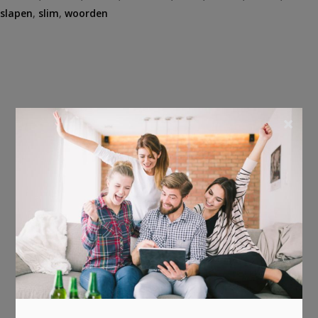
slapen
,
slim
,
woorden
×