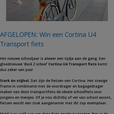
AFGELOPEN: Win een Cortina U4
Transport fiets
Het nieuwe schooljaar is alweer een tijdje aan de gang. Een
gloednieuwe ‘
Back 2 school
‘
Cortina U4 Transport fiets
komt
dus zeker van pas!
Sterk én stijlvol
. Dat zijn de fietsen van Cortina. Het stevige
frame in combinatie met de voordrager en bagagedrager
maken van deze transportfiets de ideale schoolfiets voor
jongens en meisjes. Of je nou dichtbij of ver van school woont,
fietsen wordt een stuk aangenamer met dit top exemplaar.
Meld je nu zelf aan om deze fiets
gratis
te
testen
. Ben je de