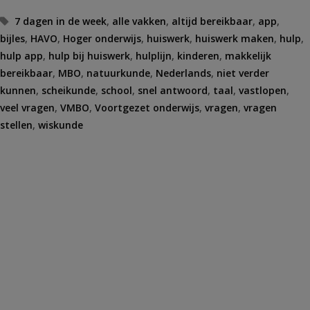
Tags
7 dagen in de week
,
alle vakken
,
altijd bereikbaar
,
app
,
bijles
,
HAVO
,
Hoger onderwijs
,
huiswerk
,
huiswerk maken
,
hulp
,
hulp app
,
hulp bij huiswerk
,
hulplijn
,
kinderen
,
makkelijk
bereikbaar
,
MBO
,
natuurkunde
,
Nederlands
,
niet verder
kunnen
,
scheikunde
,
school
,
snel antwoord
,
taal
,
vastlopen
,
veel vragen
,
VMBO
,
Voortgezet onderwijs
,
vragen
,
vragen
stellen
,
wiskunde