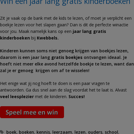
Win een jaar lang gratis kinderboeken
Zit je vaak op de bank met de kids te lezen, of moet je verplicht een
boekje lezen voor het slapen gaan? Dan is dit de perfecte winactie
voor jou. Maak namelijk kans op een
jaar lang gratis
kinderboeken
bij
Kwebbels.
Kinderen kunnen soms niet genoeg krijgen van boekjes lezen,
daarom is een jaar lang
gratis boekjes
ontvangen ideaal. Je
hoeft niet meer elke avond hetzelfde boekje te lezen, want dan
zal je er genoeg krijgen om af te wisselen!
Het enige wat jij nog hoeft te doen is een paar vragen te
antwoorden. Ga dus snel aan de slag voordat het te laat is.
Alvast
veel leesplezier
met de kinderen.
Succes!
Tags
boek
,
boeken
,
kennis
,
leerzaam
,
lezen
,
ouders
,
school
,