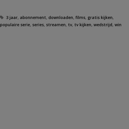
Tags
3 jaar
,
abonnement
,
downloaden
,
films
,
gratis kijken
,
populaire serie
,
series
,
streamen
,
tv
,
tv kijken
,
wedstrijd
,
win