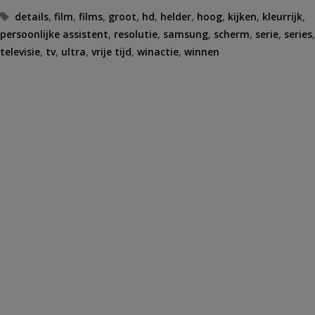
Tags
details
,
film
,
films
,
groot
,
hd
,
helder
,
hoog
,
kijken
,
kleurrijk
,
persoonlijke assistent
,
resolutie
,
samsung
,
scherm
,
serie
,
series
,
televisie
,
tv
,
ultra
,
vrije tijd
,
winactie
,
winnen