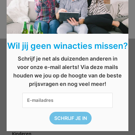
Wil jij geen winacties missen?
Categorieën
Schrijf je net als duizenden anderen in
voor onze e-mail alerts! Via deze mails
Beauty
houden we jou op de hoogte van de beste
Boeken
prijsvragen en nog veel meer!
Cadeau
Dieren
Elektronica
Eten/drinken
Geld
Kinderen