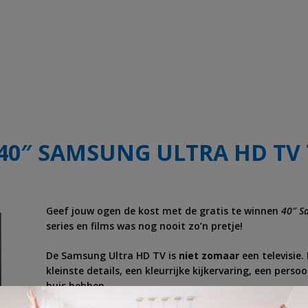
0″ SAMSUNG ULTRA HD TV T
Geef jouw ogen de kost met de gratis te winnen
40″ S
series en films was nog nooit zo’n pretje!
De Samsung Ultra HD TV is
niet zomaar
een televisie.
kleinste details, een kleurrijke kijkervaring, een perso
huis hebben.