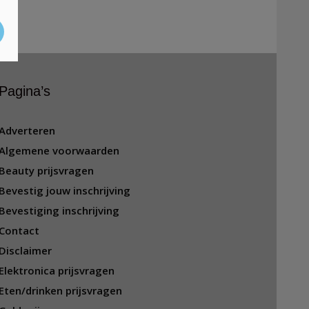
Pagina’s
Adverteren
Algemene voorwaarden
Beauty prijsvragen
Bevestig jouw inschrijving
Bevestiging inschrijving
Contact
Disclaimer
Elektronica prijsvragen
Eten/drinken prijsvragen