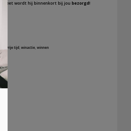
e weet wordt hij binnenkort bij jou
bezorgd
!
tra
,
vrije tijd
,
winactie
,
winnen