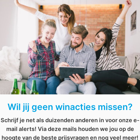
Wil je ook kans maken? Geef je dan op als tester en wi
persoonlijke assistent
,
resolutie
,
samsung
,
scherm
,
serie
,
series
,
televisie
,
tv
,
ul
AFGELOPEN: Win een ‘Lekker in je vel’-box van Etos
AFGELOPEN: Win 1 jaar lang gratis dierenvoer en meer
Wil jij geen winacties missen?
Schrijf je net als duizenden anderen in voor onze e-
mail alerts! Via deze mails houden we jou op de
hoogte van de beste prijsvragen en nog veel meer!