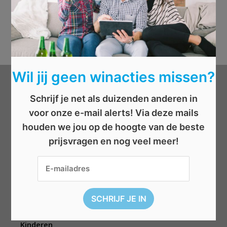
Wil jij geen winacties missen?
Categorieën
Schrijf je net als duizenden anderen in
voor onze e-mail alerts! Via deze mails
Beauty
houden we jou op de hoogte van de beste
Boeken
prijsvragen en nog veel meer!
Cadeau
Dieren
Elektronica
Eten/drinken
Geld
Kinderen