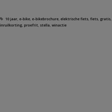
Tags
10 jaar
,
e-bike
,
e-bikebrochure
,
elektrische fiets
,
fiets
,
gratis
,
inruilkorting
,
proefrit
,
stella
,
winactie