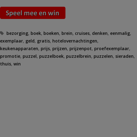
Tags
bezorging
,
boek
,
boeken
,
brein
,
cruises
,
denken
,
eenmalig
,
exemplaar
,
geld
,
gratis
,
hotelovernachtingen
,
keukenapparaten
,
prijs
,
prijzen
,
prijzenpot
,
proefexemplaar
,
promotie
,
puzzel
,
puzzelboek
,
puzzelbrein
,
puzzelen
,
sieraden
,
thuis
,
win