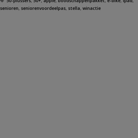
50-plussers
,
50+
,
apple
,
boodschappenpakket
,
e-bike
,
ipad
,
senioren
,
seniorenvoordeelpas
,
stella
,
winactie