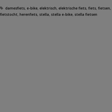
Tags
damesfiets
,
e-bike
,
elektrisch
,
elektrische fiets
,
fiets
,
fietsen
,
fietstocht
,
herenfiets
,
stella
,
stella e-bike
,
stella fietsen