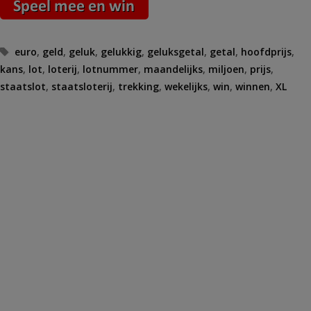
Tags
euro
,
geld
,
geluk
,
gelukkig
,
geluksgetal
,
getal
,
hoofdprijs
,
kans
,
lot
,
loterij
,
lotnummer
,
maandelijks
,
miljoen
,
prijs
,
staatslot
,
staatsloterij
,
trekking
,
wekelijks
,
win
,
winnen
,
XL