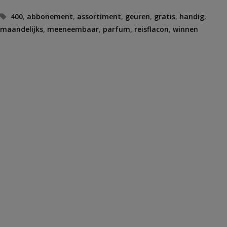
Tags
400
,
abbonement
,
assortiment
,
geuren
,
gratis
,
handig
,
maandelijks
,
meeneembaar
,
parfum
,
reisflacon
,
winnen