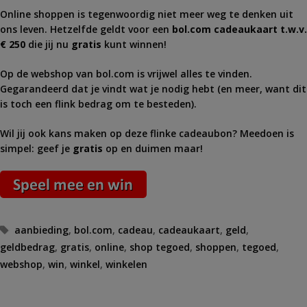
Online shoppen is tegenwoordig niet meer weg te denken uit
ons leven. Hetzelfde geldt voor een
bol.com cadeaukaart t.w.v.
€ 250
die jij nu
gratis
kunt winnen!
Op de webshop van bol.com is vrijwel alles te vinden.
Gegarandeerd dat je vindt wat je nodig hebt (en meer, want dit
is toch een flink bedrag om te besteden).
Wil jij ook kans maken op deze flinke cadeaubon? Meedoen is
simpel: geef je
gratis
op en duimen maar!
Tags
aanbieding
,
bol.com
,
cadeau
,
cadeaukaart
,
geld
,
geldbedrag
,
gratis
,
online
,
shop tegoed
,
shoppen
,
tegoed
,
webshop
,
win
,
winkel
,
winkelen