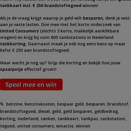
tankkaart incl. € 250 brandstoftegoed
winnen!
Als je de vraag krijgt waarop je geld wilt
besparen
, denk je vast
aan je vaste lasten. Doe mee met het korte onderzoek van
United Consumers
(slechts 3 korte, makkelijk aanklikbare
vragen!) en krijg bij ruim 600 tankstations in Nederland
tankkorting
. Daarnaast maak je ook nog eens kans op maar
liefst € 250 aan brandstoftegoed.
Waar wacht je nog op? Grijp die korting en bekijk hoe jouw
spaarpotje
effectief groeit!
Tags
benzine
,
benzinekosten
,
bespaar geld
,
besparen
,
brandstof
,
brandstoftegoed
,
diesel
,
geld
,
geld besparen
,
geldbedrag
,
korting
,
nederland
,
tanken
,
tankkaart
,
tankpas
,
tankstation
,
tegoed
,
united consumers
,
winactie
,
winnen