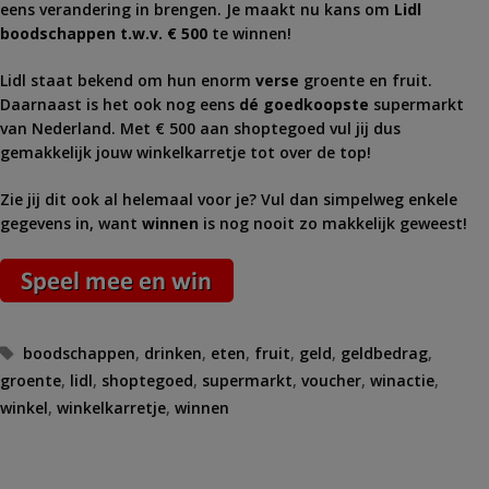
eens verandering in brengen. Je maakt nu kans om
Lidl
boodschappen t.w.v. € 500
te winnen!
Lidl staat bekend om hun enorm
verse
groente en fruit.
Daarnaast is het ook nog eens
dé goedkoopste
supermarkt
van Nederland. Met € 500 aan shoptegoed vul jij dus
gemakkelijk jouw winkelkarretje tot over de top!
Zie jij dit ook al helemaal voor je? Vul dan simpelweg enkele
gegevens in, want
winnen
is nog nooit zo makkelijk geweest!
Tags
boodschappen
,
drinken
,
eten
,
fruit
,
geld
,
geldbedrag
,
groente
,
lidl
,
shoptegoed
,
supermarkt
,
voucher
,
winactie
,
winkel
,
winkelkarretje
,
winnen