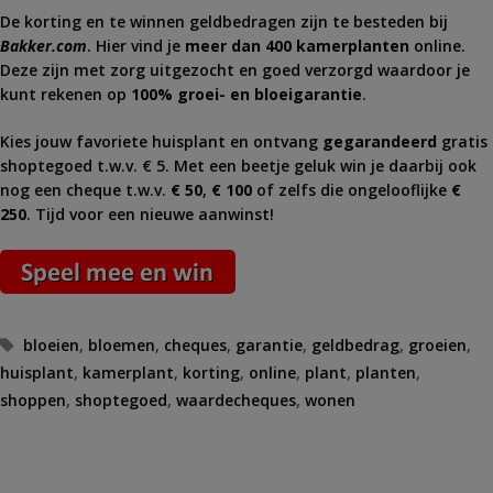
De korting en te winnen geldbedragen zijn te besteden bij
Bakker.com
. Hier vind je
meer dan 400 kamerplanten
online.
Deze zijn met zorg uitgezocht en goed verzorgd waardoor je
kunt rekenen op
100% groei- en bloeigarantie
.
Kies jouw favoriete huisplant en ontvang
gegarandeerd
gratis
shoptegoed t.w.v. € 5. Met een beetje geluk win je daarbij ook
nog een cheque t.w.v.
€ 50
,
€ 100
of zelfs die ongelooflijke
€
250
. Tijd voor een nieuwe aanwinst!
Tags
bloeien
,
bloemen
,
cheques
,
garantie
,
geldbedrag
,
groeien
,
huisplant
,
kamerplant
,
korting
,
online
,
plant
,
planten
,
shoppen
,
shoptegoed
,
waardecheques
,
wonen