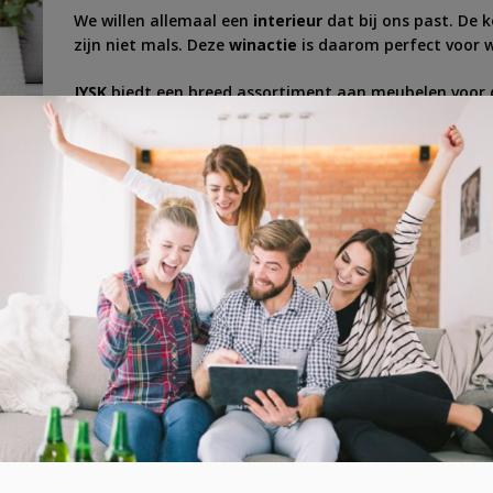
We willen allemaal een
interieur
dat bij ons past. De k
zijn niet mals. Deze
winactie
is daarom perfect voor w
JYSK
biedt een breed assortiment aan meubelen voor d
komt aan bod. Vanwege het 40-jarige bestaan is er e
Geef een slinger aan het rad
en kijk of jij die waard
etkamer
,
huis
,
inrichting
,
interieur
,
keuken
,
meubel
,
meubelen
,
meubels
,
prijs
,
p