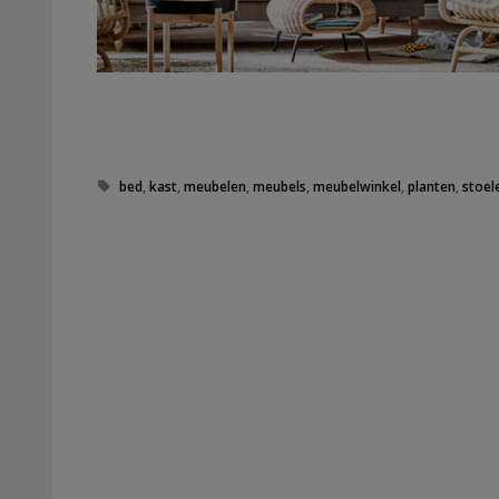
Tags
bed
,
kast
,
meubelen
,
meubels
,
meubelwinkel
,
planten
,
stoel