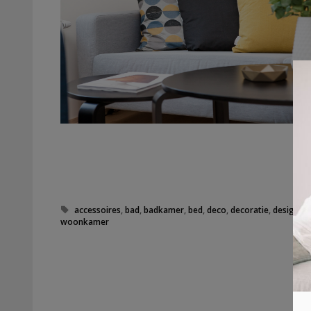
Tags
accessoires
,
bad
,
badkamer
,
bed
,
deco
,
decoratie
,
design
,
e
woonkamer