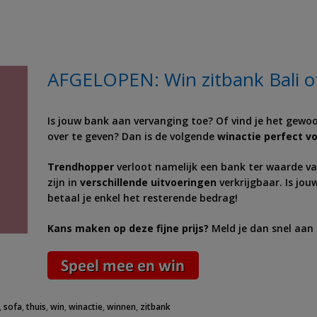
AFGELOPEN: Win zitbank Bali of
Is jouw bank aan vervanging toe? Of vind je het gewoo
over te geven? Dan is de volgende
winactie perfect vo
Trendhopper
verloot namelijk een bank ter waarde va
zijn in
verschillende uitvoeringen
verkrijgbaar. Is jo
betaal je enkel het resterende bedrag!
Kans maken op deze fijne prijs?
Meld je dan snel aan e
,
sofa
,
thuis
,
win
,
winactie
,
winnen
,
zitbank