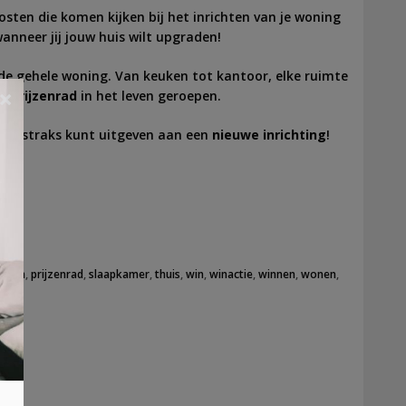
osten die komen kijken bij het inrichten van je woning
anneer jij jouw huis wilt upgraden!
e gehele woning. Van keuken tot kantoor, elke ruimte
×
en
prijzenrad
in het leven geroepen.
ebon straks kunt uitgeven aan een
nieuwe inrichting
!
rijzen
,
prijzenrad
,
slaapkamer
,
thuis
,
win
,
winactie
,
winnen
,
wonen
,