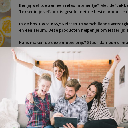
Ben jij wel toe aan een relax momentje? Met de
‘Lekke
‘Lekker in je vel’-box is gevuld met de beste producten
In de box
t.w.v. €65,56
zitten 16 verschillende verzorg
en een serum. Deze producten helpen je om letterlijk el
Kans maken op deze mooie prijs? Stuur dan
een e-ma
winnen. Veel succes!
orgingsproducten
,
lekker in je vel
,
relax
,
rust
,
spa
,
verzorgingsproducten