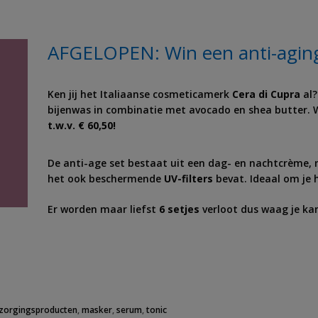
AFGELOPEN: Win een anti-aging 
Ken jij het Italiaanse cosmeticamerk
Cera di Cupra
al?
bijenwas in combinatie met avocado en shea butter. W
t.w.v. € 60,50!
De anti-age set bestaat uit een dag- en nachtcrème, ma
het ook beschermende
UV-filters
bevat. Ideaal om je
Er worden maar liefst
6 setjes
verloot dus waag je ka
rzorgingsproducten
,
masker
,
serum
,
tonic