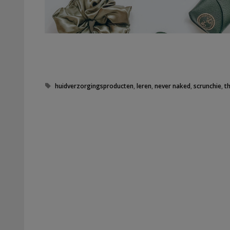
Tags
huidverzorgingsproducten
,
leren
,
never naked
,
scrunchie
,
t