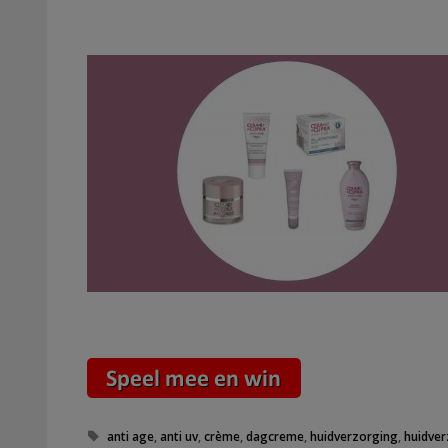
Tags
anti age
,
anti uv
,
crème
,
dagcreme
,
huidverzorging
,
huidve