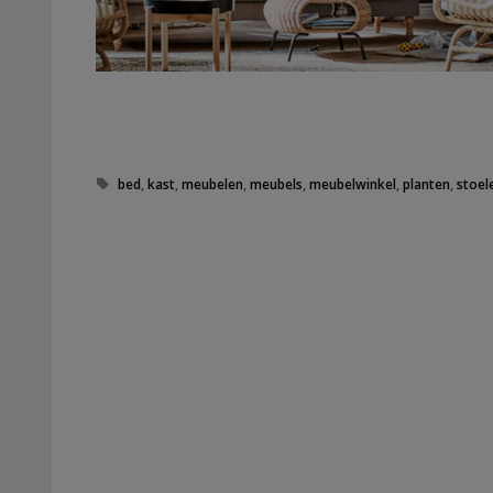
Tags
bed
,
kast
,
meubelen
,
meubels
,
meubelwinkel
,
planten
,
stoel