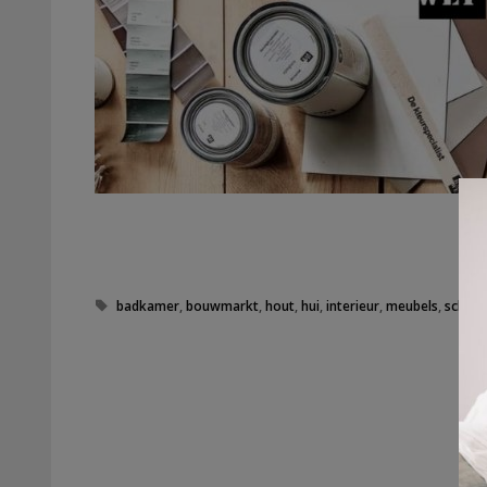
Tags
badkamer
,
bouwmarkt
,
hout
,
hui
,
interieur
,
meubels
,
schile