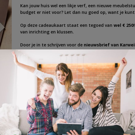
Kan jouw huis wel een likje verf, een nieuwe meubels
budget er niet voor? Let dan nu goed op, want je kunt
Op deze cadeaukaart staat een tegoed van
wel € 250
van inrichting en klussen.
Door je in te schrijven voor de
nieuwsbrief van Karwei
ontvangt
€10 welkomstkorting
ren
,
verbouwen
,
vloer
,
woonkamer