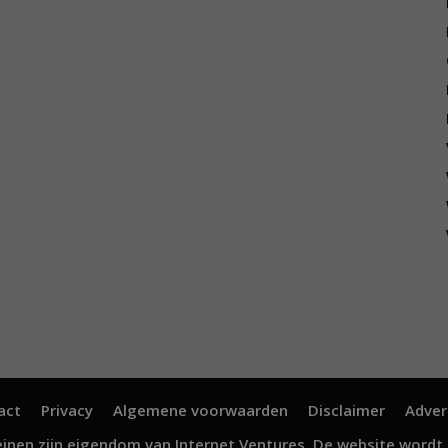
act
Privacy
Algemene voorwaarden
Disclaimer
Adver
inen zijn eigendom van
Internet Ventures
. De website wordt