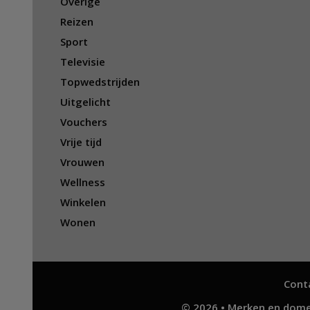
Overige
Reizen
Sport
Televisie
Topwedstrijden
Uitgelicht
Vouchers
Vrije tijd
Vrouwen
Wellness
Winkelen
Wonen
Cont
© 2026 • Merken en dome