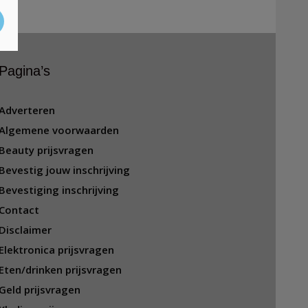
Pagina’s
Adverteren
Algemene voorwaarden
Beauty prijsvragen
Bevestig jouw inschrijving
Bevestiging inschrijving
Contact
Disclaimer
Elektronica prijsvragen
Eten/drinken prijsvragen
Geld prijsvragen