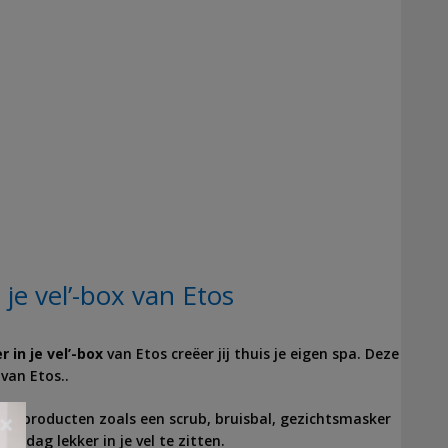
je vel’-box van Etos
r in je vel’-box
van Etos creëer jij thuis je eigen spa. Deze
 van Etos..
ingsproducten zoals een scrub, bruisbal, gezichtsmasker
×
ke dag lekker in je vel te zitten.