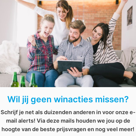
Kans maken op deze mooie prijs? Stuur dan
een e-ma
winnen. Veel succes!
orgingsproducten
,
lekker in je vel
,
relax
,
rust
,
spa
,
verzorgingsproducten
Wil jij geen winacties missen?
Schrijf je net als duizenden anderen in voor onze e-
mail alerts! Via deze mails houden we jou op de
hoogte van de beste prijsvragen en nog veel meer!