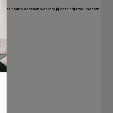
il
met daarin de reden waarom jij deze prijs zou moeten