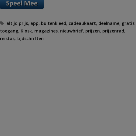
Tags
altijd prijs
,
app
,
buitenkleed
,
cadeaukaart
,
deelname
,
gratis
toegang
,
Kiosk
,
magazines
,
nieuwbrief
,
prijzen
,
prijzenrad
,
reistas
,
tijdschriften