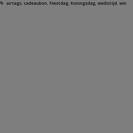
Tags
airtags
,
cadeaubon
,
feestdag
,
Koningsdag
,
wedstrijd
,
win