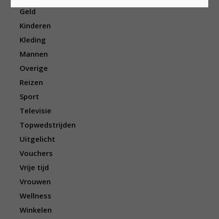
Geld
Kinderen
Kleding
Mannen
Overige
Reizen
Sport
Televisie
Topwedstrijden
Uitgelicht
Vouchers
Vrije tijd
Vrouwen
Wellness
Winkelen