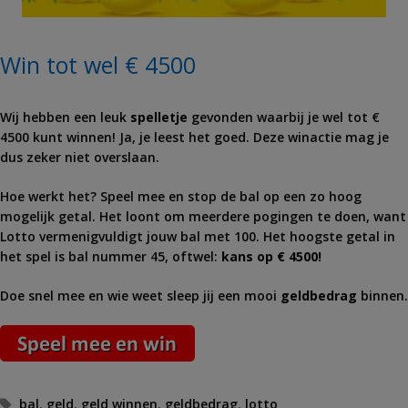
Win tot wel € 4500
Wij hebben een leuk
spelletje
gevonden waarbij je wel tot €
4500 kunt winnen! Ja, je leest het goed. Deze winactie mag je
dus zeker niet overslaan.
Hoe werkt het? Speel mee en stop de bal op een zo hoog
mogelijk getal. Het loont om meerdere pogingen te doen, want
Lotto vermenigvuldigt jouw bal met 100. Het hoogste getal in
het spel is bal nummer 45, oftwel:
kans op € 4500!
Doe snel mee en wie weet sleep jij een mooi
geldbedrag
binnen.
Tags
bal
,
geld
,
geld winnen
,
geldbedrag
,
lotto