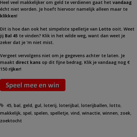
Heel veel makkelijker om geld te verdienen gaat het
vandaag
écht niet worden. Je hoeft hiervoor namelijk alleen maar te
klikken
!
Dit is hoe dan ook het simpelste spelletje van
Lotto
ooit. Weet
jij
Bal 45
te vinden? Klik in het wilde weg, want dan weet je
zeker dat je ‘m niet mist.
Vergeet vervolgens niet om je gegevens achter te laten. Je
maakt
direct kans
op dit fijne bedrag. Klik je vandaag nog €
150
rijker
!
Tags
45
,
bal
,
geld
,
gul
,
loterij
,
loterijbal
,
loterijballen
,
lotto
,
makkelijk
,
spel
,
spelen
,
spelletje
,
vind
,
winactie
,
winnen
,
zoek
,
zoektocht