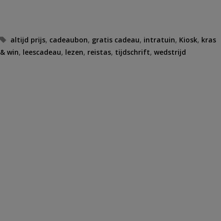
Tags
altijd prijs
,
cadeaubon
,
gratis cadeau
,
intratuin
,
Kiosk
,
kras
& win
,
leescadeau
,
lezen
,
reistas
,
tijdschrift
,
wedstrijd