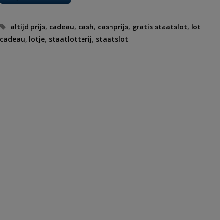
Tags
altijd prijs
,
cadeau
,
cash
,
cashprijs
,
gratis staatslot
,
lot
cadeau
,
lotje
,
staatlotterij
,
staatslot