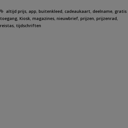
Tags
altijd prijs
,
app
,
buitenkleed
,
cadeaukaart
,
deelname
,
gratis
toegang
,
Kiosk
,
magazines
,
nieuwbrief
,
prijzen
,
prijzenrad
,
reistas
,
tijdschriften