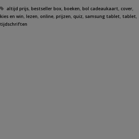
Tags
altijd prijs
,
bestseller box
,
boeken
,
bol cadeaukaart
,
cover
,
kies en win
,
lezen
,
online
,
prijzen
,
quiz
,
samsung tablet
,
tablet
,
tijdschriften