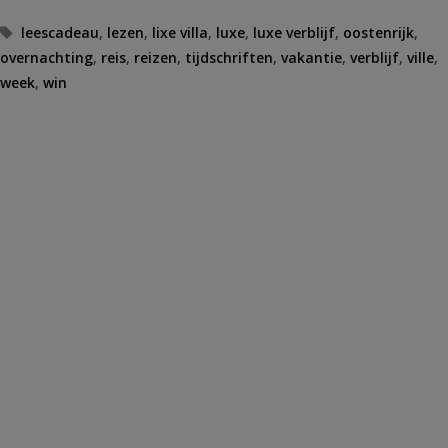
Tags
leescadeau
,
lezen
,
lixe villa
,
luxe
,
luxe verblijf
,
oostenrijk
,
overnachting
,
reis
,
reizen
,
tijdschriften
,
vakantie
,
verblijf
,
ville
,
week
,
win