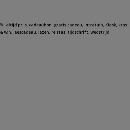
Tags
altijd prijs
,
cadeaubon
,
gratis cadeau
,
intratuin
,
Kiosk
,
kras
& win
,
leescadeau
,
lezen
,
reistas
,
tijdschrift
,
wedstrijd