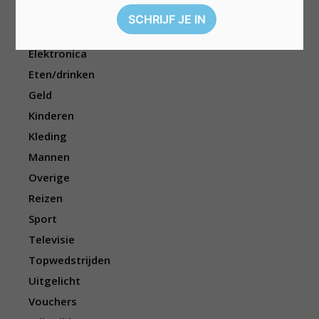
Cadeau
Dieren
Elektronica
Eten/drinken
Geld
Kinderen
Kleding
Mannen
Overige
Reizen
Sport
Televisie
Topwedstrijden
Uitgelicht
Vouchers