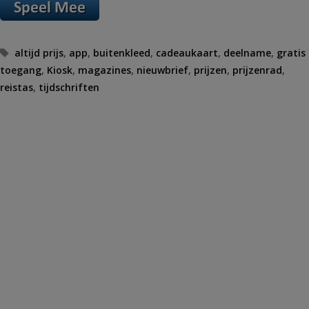
Tags
altijd prijs
,
app
,
buitenkleed
,
cadeaukaart
,
deelname
,
gratis
toegang
,
Kiosk
,
magazines
,
nieuwbrief
,
prijzen
,
prijzenrad
,
reistas
,
tijdschriften