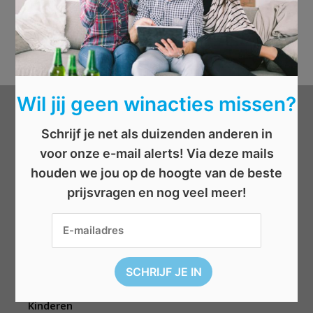
Wil jij geen winacties missen?
Categorieën
Schrijf je net als duizenden anderen in
voor onze e-mail alerts! Via deze mails
Beauty
houden we jou op de hoogte van de beste
Boeken
prijsvragen en nog veel meer!
Cadeau
Dieren
Elektronica
Eten/drinken
Geld
Kinderen