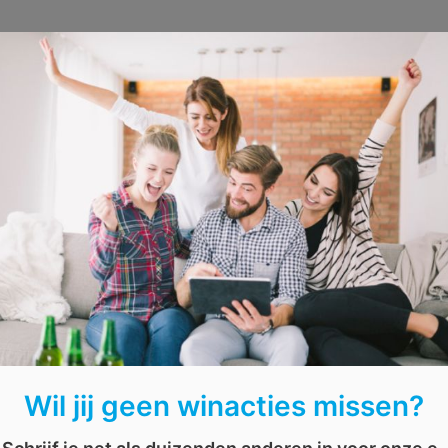
Wil jij geen winacties missen?
AFGELOPEN: Win de DVD The 