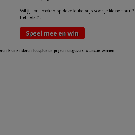
Wil jij kans maken op deze leuke prijs voor je kleine spru
het liefst?”.
eren
,
kleinkinderen
,
leesplezier
,
prijzen
,
uitgevers
,
wianctie
,
winnen