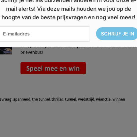
Schrijf je net als duizenden anderen in voor onze e-
Er gaat niets boven een spannende film kijken en even v
mail alerts! Via deze mails houden we jou op de
leuke
prijsvraag
en
win de DVD
van de gloednieuwe
fil
hoogte van de beste prijsvragen en nog veel meer!
12 gelukkige winnaars kunnen binnenkort als eerste de Noors
en gaat over een auto ongeval dat plaatsvindt in een tunne
Wil jij deze spannende film op DVD winnen? Surf dan snel na
brievenbus!
jsvraag
,
spannend
,
the tunnel
,
thriller
,
tunnel
,
wedstrijd
,
wianctie
,
winnen