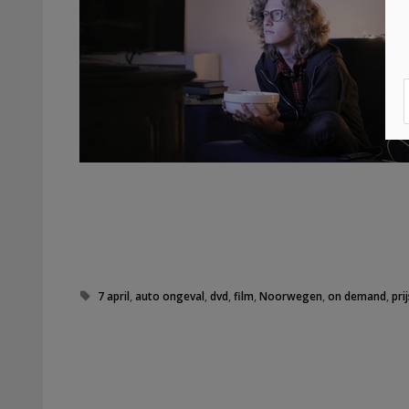
Tags
7 april
,
auto ongeval
,
dvd
,
film
,
Noorwegen
,
on demand
,
pri