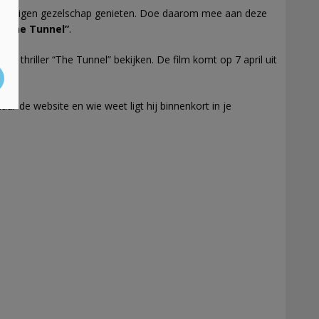
an je eigen gezelschap genieten. Doe daarom mee aan deze
m “The Tunnel”
.
e thriller “The Tunnel” bekijken. De film komt op 7 april uit
l.
ar de website en wie weet ligt hij binnenkort in je