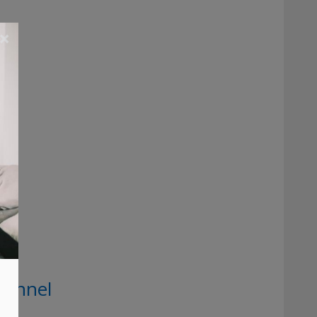
×
Tunnel