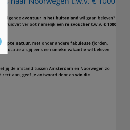
is naar Noorwegen t.w.v. € 1000
je volgende
avontuur in het buitenland
wil gaan beleven?
? Kruidvat verloot namelijk een
reisvoucher t.w.v. € 1000
erepte natuur
, met onder andere fabuleuse fjorden,
le locatie als jij eens een
unieke vakantie
wil beleven
eet jij de afstand tussen Amsterdam en Noorwegen zo
 direct aan, geef je antwoord door en
win die