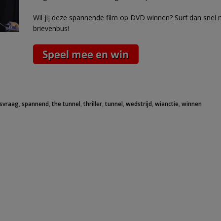
Wil jij deze spannende film op DVD winnen? Surf dan snel na
brievenbus!
jsvraag
,
spannend
,
the tunnel
,
thriller
,
tunnel
,
wedstrijd
,
wianctie
,
winnen