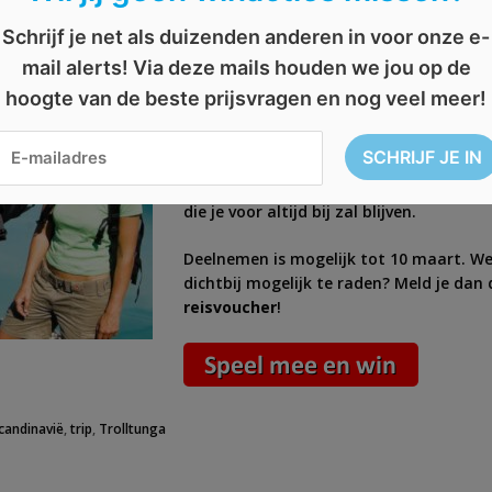
AFGELOPEN: Win een re
Schrijf je net als duizenden anderen in voor onze e-
mail alerts! Via deze mails houden we jou op de
Twijfel je nog waar je aankomend jaar 
Heb je weleens aan
Noorwegen
gedacht
hoogte van de beste prijsvragen en nog veel meer!
naar Noorwegen!
Noorwegen kenmerkt zich door zijn
ong
gletsjers en bergen. Ongetwijfeld de idea
die je voor altijd bij zal blijven.
Deelnemen is mogelijk tot 10 maart. W
dichtbij mogelijk te raden? Meld je dan
reisvoucher
!
candinavië
,
trip
,
Trolltunga