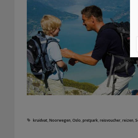
Tags
kruidvat
,
Noorwegen
,
Oslo
,
pretpark
,
reisvoucher
,
reizen
,
S