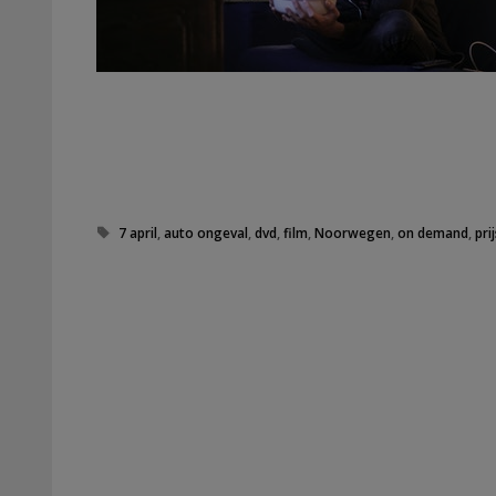
Tags
7 april
,
auto ongeval
,
dvd
,
film
,
Noorwegen
,
on demand
,
pri