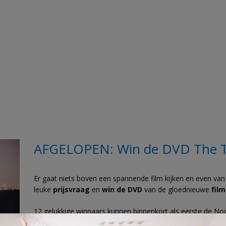
AFGELOPEN: Win de DVD The 
Er gaat niets boven een spannende film kijken en even v
leuke
prijsvraag
en
win de DVD
van de gloednieuwe
fil
12 gelukkige winnaars kunnen binnenkort als eerste de Noors
en gaat over een auto ongeval dat plaatsvindt in een tunne