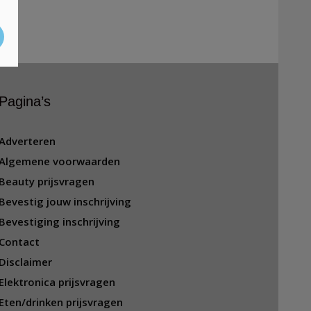
Pagina’s
Adverteren
Algemene voorwaarden
Beauty prijsvragen
Bevestig jouw inschrijving
Bevestiging inschrijving
Contact
Disclaimer
Elektronica prijsvragen
Eten/drinken prijsvragen