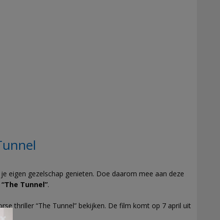
Tunnel
an je eigen gezelschap genieten. Doe daarom mee aan deze
m “The Tunnel”
.
e thriller “The Tunnel” bekijken. De film komt op 7 april uit
×
l.