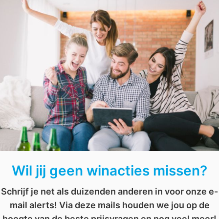
Wil jij deze spannende film op DVD winnen? Surf dan snel na
brievenbus!
jsvraag
,
spannend
,
the tunnel
,
thriller
,
tunnel
,
wedstrijd
,
wianctie
,
winnen
Wil jij geen winacties missen?
Schrijf je net als duizenden anderen in voor onze e-
mail alerts! Via deze mails houden we jou op de
hoogte van de beste prijsvragen en nog veel meer!