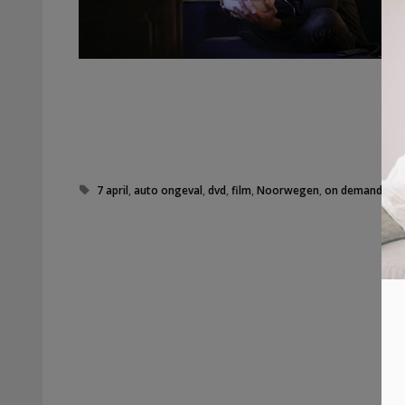
Tags
7 april
,
auto ongeval
,
dvd
,
film
,
Noorwegen
,
on demand
,
pri