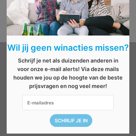
Wil jij geen winacties missen?
Categorieën
Schrijf je net als duizenden anderen in
voor onze e-mail alerts! Via deze mails
Beauty
houden we jou op de hoogte van de beste
Boeken
prijsvragen en nog veel meer!
Cadeau
Dieren
Elektronica
Eten/drinken
Geld