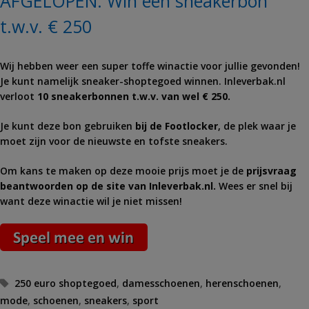
AFGELOPEN: Win een sneakerbon
t.w.v. € 250
Wij hebben weer een super toffe winactie voor jullie gevonden!
Je kunt namelijk sneaker-shoptegoed winnen. Inleverbak.nl
verloot
10 sneakerbonnen t.w.v. van wel € 250.
Je kunt deze bon gebruiken
bij de Footlocker
, de plek waar je
moet zijn voor de nieuwste en tofste sneakers.
Om kans te maken op deze mooie prijs moet je de
prijsvraag
beantwoorden op de site van Inleverbak.nl.
Wees er snel bij
want deze winactie wil je niet missen!
Tags
250 euro shoptegoed
,
damesschoenen
,
herenschoenen
,
mode
,
schoenen
,
sneakers
,
sport