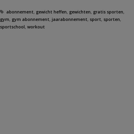
Tags
abonnement
,
gewicht heffen
,
gewichten
,
gratis sporten
,
gym
,
gym abonnement
,
jaarabonnement
,
sport
,
sporten
,
sportschool
,
workout