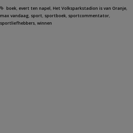
Tags
boek
,
evert ten napel
,
Het Volksparkstadion is van Oranje
,
max vandaag
,
sport
,
sportboek
,
sportcommentator
,
sportliefhebbers
,
winnen