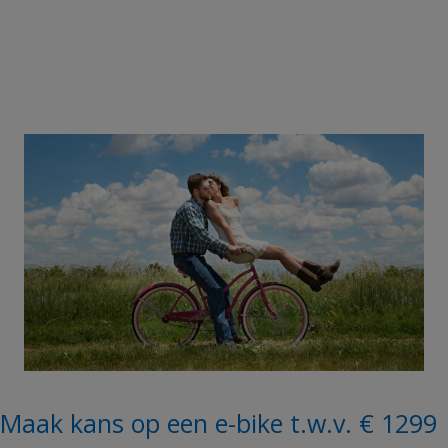
Maak kans op een e-bike t.w.v. € 1299