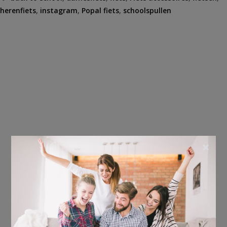
herenfiets
,
instagram
,
Popal fiets
,
schoolspullen
×