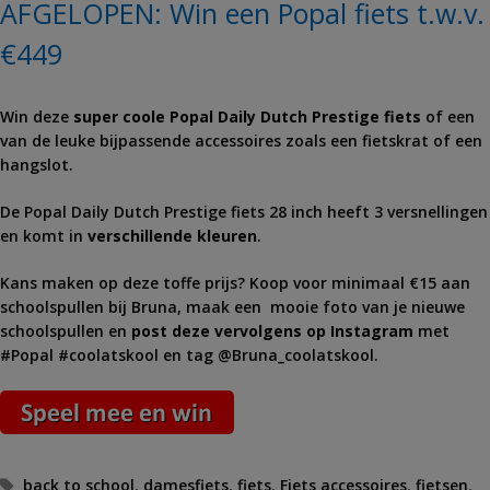
AFGELOPEN: Win een Popal fiets t.w.v.
€449
Win deze
super coole Popal Daily Dutch Prestige fiets
of een
van de leuke bijpassende accessoires zoals een fietskrat of een
hangslot.
De Popal Daily Dutch Prestige fiets 28 inch heeft 3 versnellingen
en komt in
verschillende kleuren
.
Kans maken op deze toffe prijs? Koop voor minimaal €15 aan
schoolspullen bij Bruna, maak een mooie foto van je nieuwe
schoolspullen en
post deze vervolgens op Instagram
met
#Popal #coolatskool en tag @Bruna_coolatskool.
Tags
back to school
,
damesfiets
,
fiets
,
Fiets accessoires
,
fietsen
,