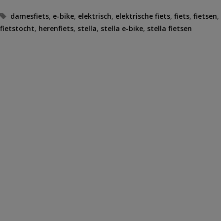
Tags
damesfiets
,
e-bike
,
elektrisch
,
elektrische fiets
,
fiets
,
fietsen
,
fietstocht
,
herenfiets
,
stella
,
stella e-bike
,
stella fietsen