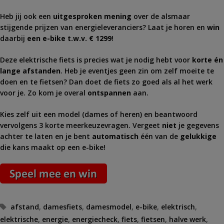
Heb jij ook een
uitgesproken mening
over de alsmaar
stijgende prijzen van energieleveranciers? Laat je horen en
win
daarbij
een e-bike t.w.v. € 1299
!
Deze elektrische fiets is precies wat je nodig hebt voor
korte én
lange afstanden
. Heb je eventjes geen zin om zelf moeite te
doen en te fietsen? Dan doet de fiets zo goed als al het werk
voor je. Zo kom je overal
ontspannen
aan.
Kies zelf uit een model (dames of heren) en beantwoord
vervolgens 3 korte meerkeuzevragen. Vergeet
niet
je gegevens
achter te laten en je bent
automatisch
één van de
gelukkige
die kans maakt op een e-bike!
Tags
afstand
,
damesfiets
,
damesmodel
,
e-bike
,
elektrisch
,
elektrische
,
energie
,
energiecheck
,
fiets
,
fietsen
,
halve werk
,