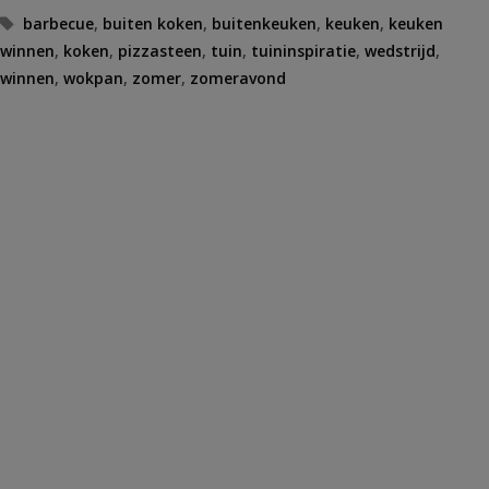
Tags
barbecue
,
buiten koken
,
buitenkeuken
,
keuken
,
keuken
winnen
,
koken
,
pizzasteen
,
tuin
,
tuininspiratie
,
wedstrijd
,
winnen
,
wokpan
,
zomer
,
zomeravond