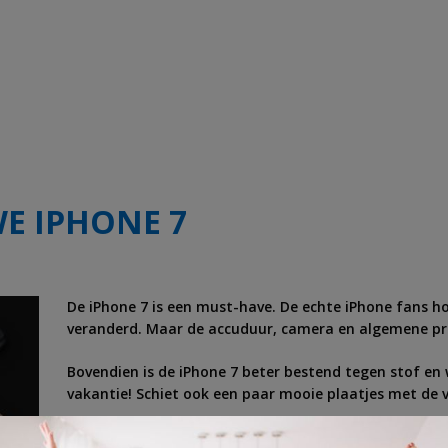
E IPHONE 7
De iPhone 7 is een must-have. De echte iPhone fans h
veranderd. Maar de accuduur, camera en algemene pres
Bovendien is de iPhone 7 beter bestend tegen stof en
vakantie! Schiet ook een paar mooie plaatjes met de
Wil jij deze iPhone 7 graag winnen? Beantwoord 7 vrag