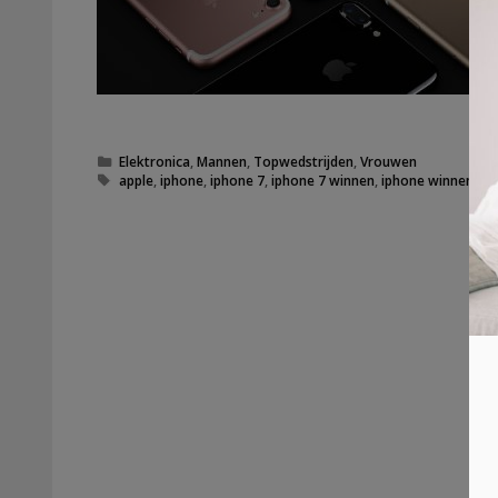
Categorieën
Elektronica
,
Mannen
,
Topwedstrijden
,
Vrouwen
Tags
apple
,
iphone
,
iphone 7
,
iphone 7 winnen
,
iphone winnen
,
it