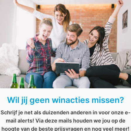
wilt en vervolgens hoef je alleen maar af te wachten of
unes
,
prijsvraag
,
prijsvragen
,
wedstrijd
,
winnen
Win een Looney Tunes prijzenpakket
Win 2 tickets voor het Demi Lovato concert
Wil jij geen winacties missen?
Schrijf je net als duizenden anderen in voor onze e-
mail alerts! Via deze mails houden we jou op de
hoogte van de beste prijsvragen en nog veel meer!