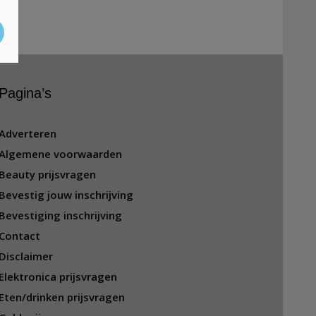
Pagina’s
Adverteren
Algemene voorwaarden
Beauty prijsvragen
Bevestig jouw inschrijving
Bevestiging inschrijving
Contact
Disclaimer
Elektronica prijsvragen
Eten/drinken prijsvragen