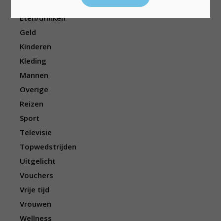
Elektronica
Eten/drinken
Geld
Kinderen
Kleding
Mannen
Overige
Reizen
Sport
Televisie
Topwedstrijden
Uitgelicht
Vouchers
Vrije tijd
Vrouwen
Wellness