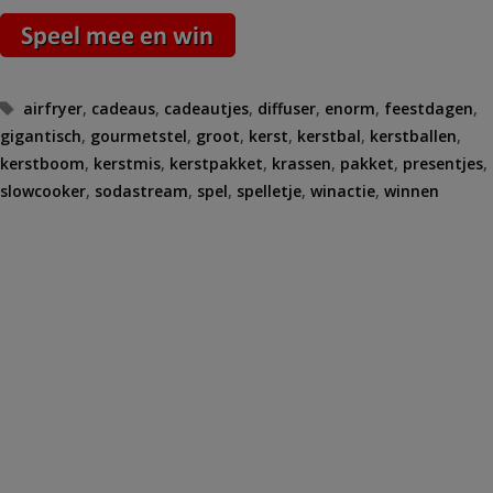
Tags
airfryer
,
cadeaus
,
cadeautjes
,
diffuser
,
enorm
,
feestdagen
,
gigantisch
,
gourmetstel
,
groot
,
kerst
,
kerstbal
,
kerstballen
,
kerstboom
,
kerstmis
,
kerstpakket
,
krassen
,
pakket
,
presentjes
,
slowcooker
,
sodastream
,
spel
,
spelletje
,
winactie
,
winnen