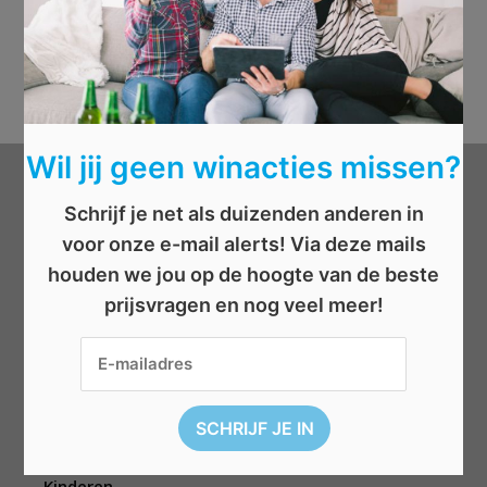
Wil jij geen winacties missen?
Categorieën
Schrijf je net als duizenden anderen in
voor onze e-mail alerts! Via deze mails
Beauty
houden we jou op de hoogte van de beste
Boeken
prijsvragen en nog veel meer!
Cadeau
Dieren
Elektronica
Eten/drinken
Geld
Kinderen