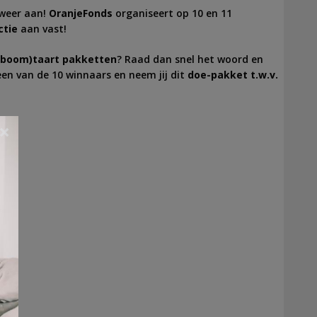
weer aan!
OranjeFonds
organiseert op 10 en 11
ctie
aan vast!
l(boom)taart pakketten
? Raad dan snel het woord en
 een van de 10 winnaars en neem jij dit
doe-pakket t.w.v.
×