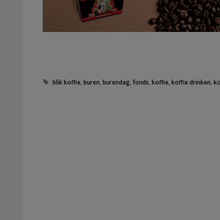
Tags
blik koffie
,
buren
,
burendag
,
fonds
,
koffie
,
koffie drinken
,
ko