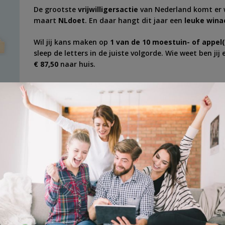
De grootste
vrijwilligersactie
van Nederland komt er 
maart
NLdoet
. En daar hangt dit jaar een
leuke wina
Wil jij kans maken op
1 van de 10 moestuin- of appe
sleep de letters in de juiste volgorde. Wie weet ben jij
€ 87,50
naar huis.
Sleep de letters in de juiste volgorde en
win
!
onds
,
pakket
,
planten
,
raad het woord
,
vrijwilligerorganisatie
,
vrijwilligers