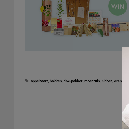
Tags
appeltaart
,
bakken
,
doe-pakket
,
moestuin
,
nldoet
,
oranje f