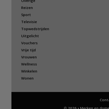
Overige
Reizen
Sport
Televisie
Topwedstrijden
Uitgelicht
Vouchers
Vrije tijd
Vrouwen
Wellness
Winkelen
Wonen
Cont
© 2026 • Merken en dome