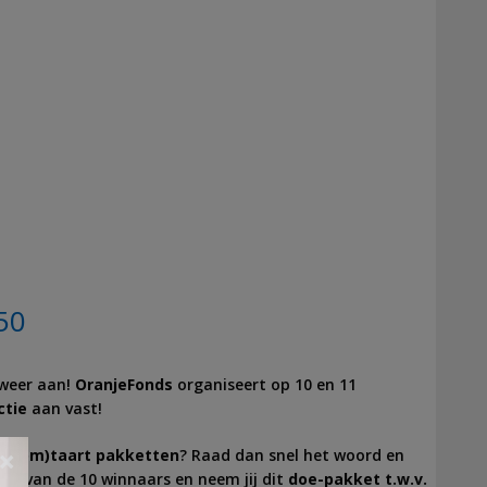
50
weer aan!
OranjeFonds
organiseert op 10 en 11
ctie
aan vast!
l(boom)taart pakketten
? Raad dan snel het woord en
×
 een van de 10 winnaars en neem jij dit
doe-pakket t.w.v.