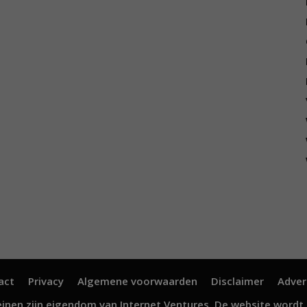
act
Privacy
Algemene voorwaarden
Disclaimer
Adver
inen zijn eigendom van
Internet Ventures
. De website wordt