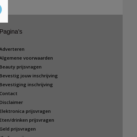
Pagina’s
Adverteren
Algemene voorwaarden
Beauty prijsvragen
Bevestig jouw inschrijving
Bevestiging inschrijving
Contact
Disclaimer
Elektronica prijsvragen
Eten/drinken prijsvragen
Geld prijsvragen