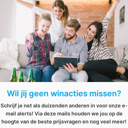
€ 87,50
naar huis.
Sleep de letters in de juiste volgorde en
win
!
onds
,
pakket
,
planten
,
raad het woord
,
vrijwilligerorganisatie
,
vrijwilligers
Wil jij geen winacties missen?
Schrijf je net als duizenden anderen in voor onze e-
mail alerts! Via deze mails houden we jou op de
hoogte van de beste prijsvragen en nog veel meer!