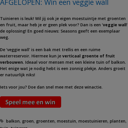
AFGELOPEN: Win een veggie wall
Tuinieren is leuk! Wil jij ook je eigen moestuintje met groenten
en fruit, maar heb je er geen plek voor? Dan is een ‘
veggie wall
‘
de oplossing! En goed nieuws: Seasons geeft een exemplaar
weg.
De ‘veggie wall’ is een bak met trellis en een ruime
waterreservoir. Hiermee kun je
verticaal groente of fruit
verbouwen
. Ideaal voor mensen met een kleine tuin of balkon.
Het enige wat je nodig hebt is een zonnig plekje. Anders groeit
er natuurlijk niks!
Iets voor jou? Doe dan snel mee met deze winactie.
Tags
balkon
,
groen
,
groenten
,
moestuin
,
moestuinieren
,
planten
,