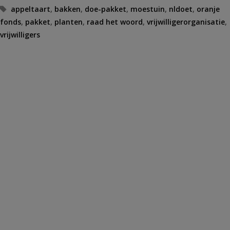
Tags
appeltaart
,
bakken
,
doe-pakket
,
moestuin
,
nldoet
,
oranje
fonds
,
pakket
,
planten
,
raad het woord
,
vrijwilligerorganisatie
,
vrijwilligers