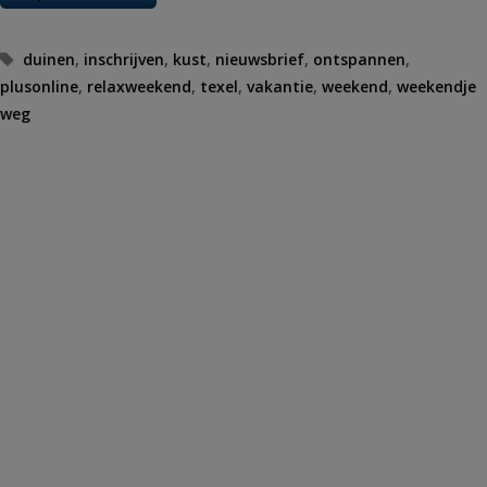
Tags
duinen
,
inschrijven
,
kust
,
nieuwsbrief
,
ontspannen
,
plusonline
,
relaxweekend
,
texel
,
vakantie
,
weekend
,
weekendje
weg