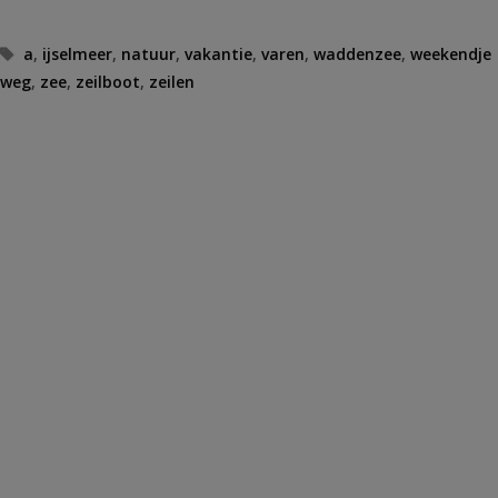
Tags
a
,
ijselmeer
,
natuur
,
vakantie
,
varen
,
waddenzee
,
weekendje
weg
,
zee
,
zeilboot
,
zeilen