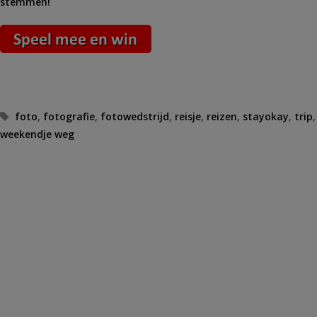
stemmen!
Tags
foto
,
fotografie
,
fotowedstrijd
,
reisje
,
reizen
,
stayokay
,
trip
,
weekendje weg