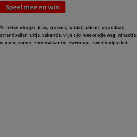
Tags
fietsendrager
,
kras
,
krassen
,
landal
,
pakket
,
strandbal
,
strandballen
,
uitje
,
vakantie
,
vrije tijd
,
weekendje weg
,
winactie
,
winnen
,
zomer
,
zomervakantie
,
zwembad
,
zwembadpakket