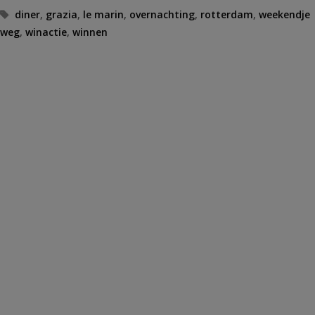
Tags
diner
,
grazia
,
le marin
,
overnachting
,
rotterdam
,
weekendje
weg
,
winactie
,
winnen