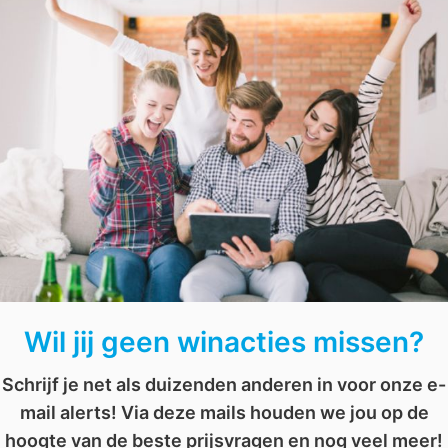
Waag je
kans
en win!
alentijn
,
verrassing
,
wedstrijd
,
weekend weg
,
win
Maak kans op een Rituals pakket t.w.v. € 100
Win een unieke overnachting voor twee
Wil jij geen winacties missen?
Schrijf je net als duizenden anderen in voor onze e-
mail alerts! Via deze mails houden we jou op de
hoogte van de beste prijsvragen en nog veel meer!