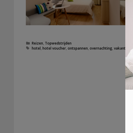
Categorieën
Reizen
,
Topwedstrijden
Tags
hotel
,
hotel voucher
,
ontspannen
,
overnachting
,
vakantie
,
v