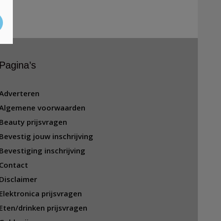
Pagina’s
Adverteren
Algemene voorwaarden
Beauty prijsvragen
Bevestig jouw inschrijving
Bevestiging inschrijving
Contact
Disclaimer
Elektronica prijsvragen
Eten/drinken prijsvragen