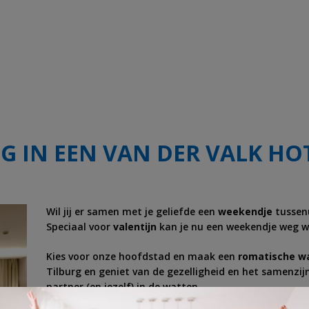
 IN EEN VAN DER VALK HO
Wil jij er samen met je geliefde een
weekendje
tussenu
Speciaal voor
valentijn
kan je nu een weekendje weg w
Kies voor onze hoofdstad en maak een
romatische w
Tilburg en geniet van de gezelligheid en het samenzij
partner (en jezelf) in de watten.