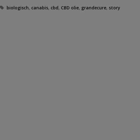
Tags
biologisch
,
canabis
,
cbd
,
CBD olie
,
grandecure
,
story