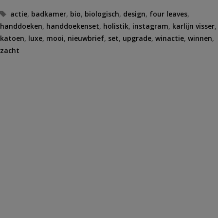
Tags
actie
,
badkamer
,
bio
,
biologisch
,
design
,
four leaves
,
handdoeken
,
handdoekenset
,
holistik
,
instagram
,
karlijn visser
,
katoen
,
luxe
,
mooi
,
nieuwbrief
,
set
,
upgrade
,
winactie
,
winnen
,
zacht