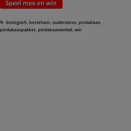
Tags
biologisch
,
boterham
,
oudersenzo
,
pindakaas
,
pindakaaspakket
,
pindakaaswinkel
,
win