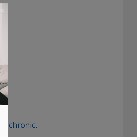
×
ynchronic.