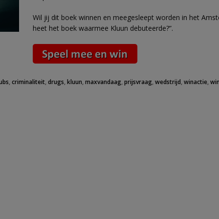
Wil jij dit boek winnen en meegesleept worden in het Am
heet het boek waarmee Kluun debuteerde?”.
lubs
,
criminaliteit
,
drugs
,
kluun
,
maxvandaag
,
prijsvraag
,
wedstrijd
,
winactie
,
wi