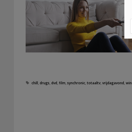
Tags
chill
,
drugs
,
dvd
,
film
,
synchronic
,
totaaltv
,
vrijdagavond
,
win