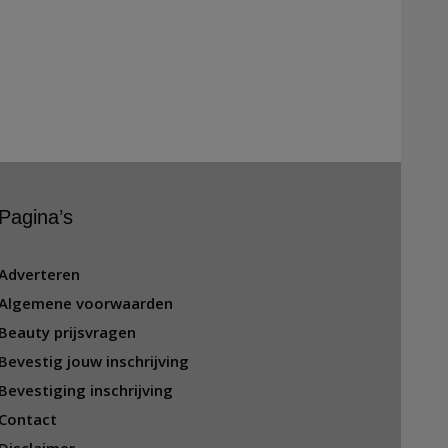
Pagina’s
Adverteren
Algemene voorwaarden
Beauty prijsvragen
Bevestig jouw inschrijving
Bevestiging inschrijving
Contact