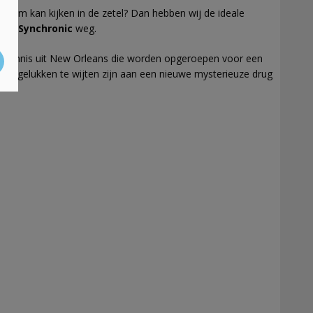
een film kan kijken in de zetel? Dan hebben wij de ideale
van Synchronic
weg.
en Dennis uit New Orleans die worden opgeroepen voor een
e ongelukken te wijten zijn aan een nieuwe mysterieuze drug