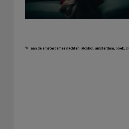
Tags
aan de amsterdamse nachten
,
alcohol
,
amsterdam
,
boek
,
c