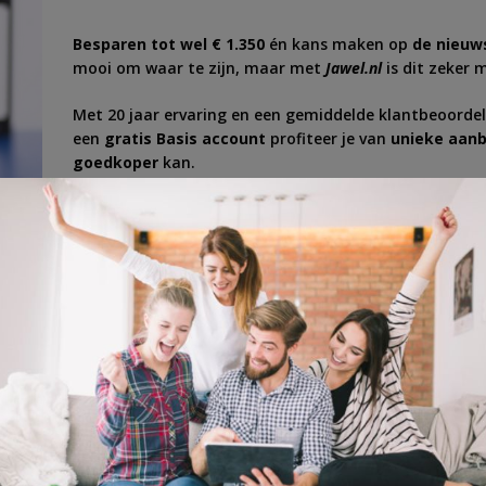
Besparen tot wel € 1.350
én kans maken op
de nieuws
mooi om waar te zijn, maar met
Jawel.nl
is dit zeker 
Met 20 jaar ervaring en een gemiddelde klantbeoordeli
een
gratis Basis account
profiteer je van
unieke aanb
goedkoper
kan.
Jouw Basis account en bespaarcheck kosten je dus hel
nu
tijdelijk
kans om een Ring deurbel met camera te wi
check
,
besparen
,
camera
,
check
,
deurbel
,
financieel
,
geld
,
jawel.nl
,
persoonlijk
,