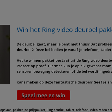
Win het Ring video deurbel pak
De deurbel gaat, maar je bent niet thuis? Dat proble
deurbel 2.
Deze bel bedien je vanaf je telefoon, tablet 
Het te winnen pakket bestaat uit de Ring video deurbe
Protect op proef. Hiermee kun je op elk gewenst mo
sensoren beweging detecteren of de bel wordt ingedruk
Kans maken op deze fantastische deurbel?
Geef je sn
,
opslaan
,
pakket
,
pc
,
prijspakket
,
Ring deurbel
,
tablet
,
telefoon
,
video
,
video de