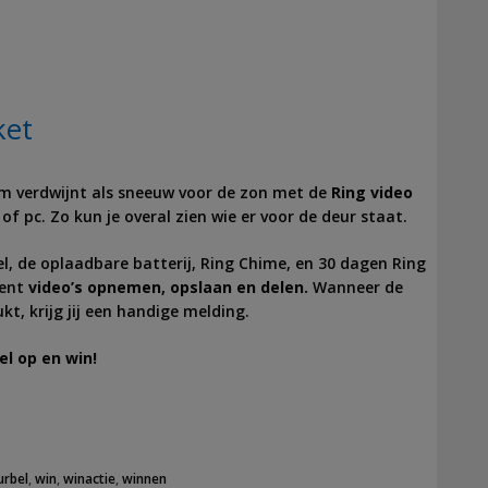
ket
em verdwijnt als sneeuw voor de zon met de
Ring video
of pc. Zo kun je overal zien wie er voor de deur staat.
l, de oplaadbare batterij, Ring Chime, en 30 dagen Ring
ment
video’s opnemen, opslaan en delen.
Wanneer de
t, krijg jij een handige melding.
el op en win!
urbel
,
win
,
winactie
,
winnen