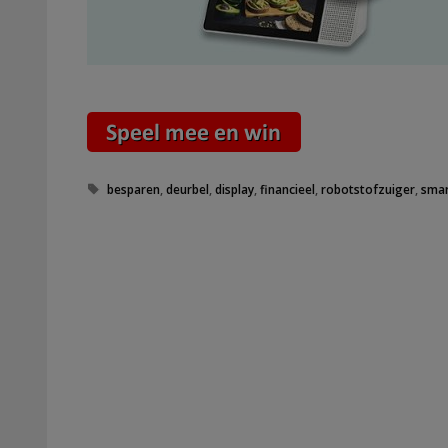
Tags
besparen
,
deurbel
,
display
,
financieel
,
robotstofzuiger
,
smar