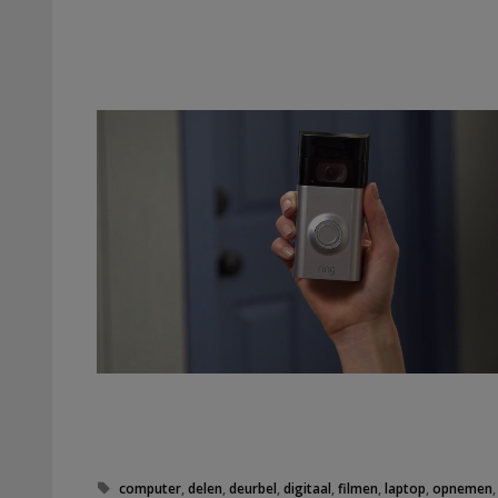
Tags
computer
,
delen
,
deurbel
,
digitaal
,
filmen
,
laptop
,
opnemen