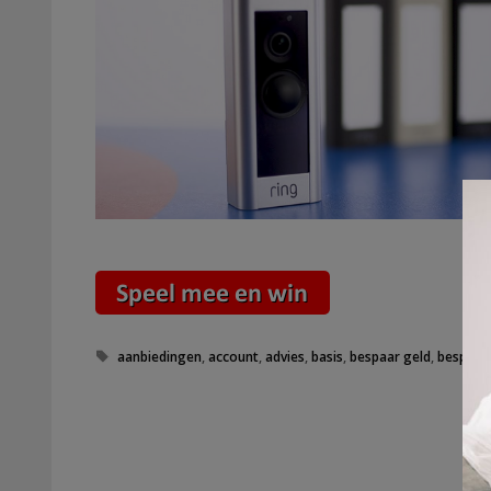
Tags
aanbiedingen
,
account
,
advies
,
basis
,
bespaar geld
,
bespaar