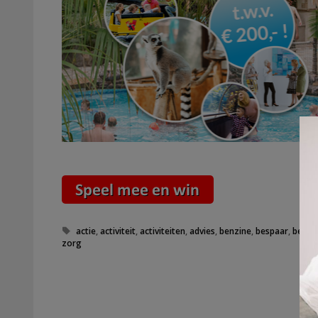
Tags
actie
,
activiteit
,
activiteiten
,
advies
,
benzine
,
bespaar
,
bespa
zorg