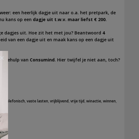
weer: een heerlijk
dagje
uit
naar o.a. het pretpark, de
 nu kans op een
dagje
uit
t.w.v. maar liefst € 200
.
ge dagjes uit. Hoe zit het met jou? Beantwoord
4
eid van een dagje uit en maak kans op een dagje uit
×
t behulp van
Consumind
. Hier twijfel je niet aan, toch?
ek
,
telefonisch
,
vaste lasten
,
vrijblijvend
,
vrije tijd
,
winactie
,
winnen
,