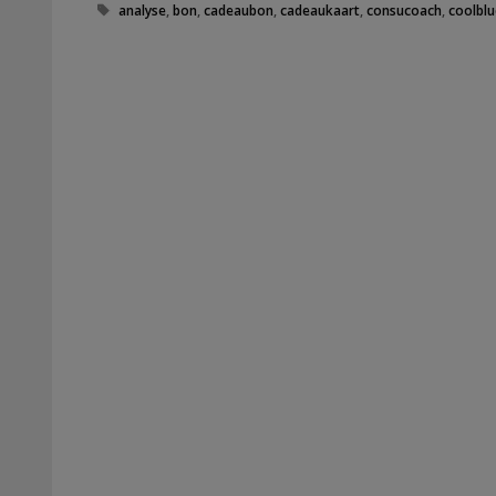
Tags
analyse
,
bon
,
cadeaubon
,
cadeaukaart
,
consucoach
,
coolblu