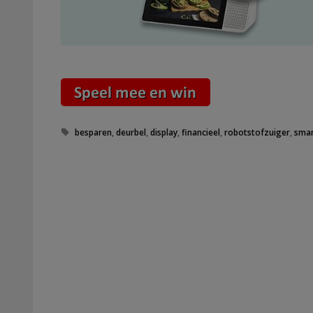
Tags
besparen
,
deurbel
,
display
,
financieel
,
robotstofzuiger
,
smar