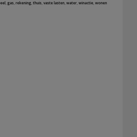
ieel
,
gas
,
rekening
,
thuis
,
vaste lasten
,
water
,
winactie
,
wonen