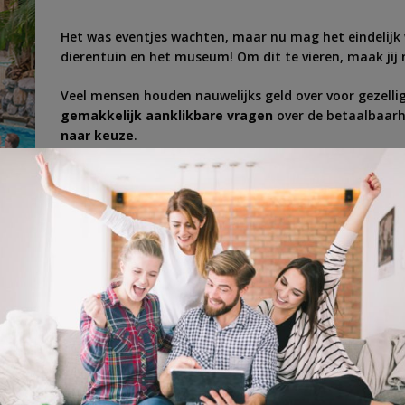
Het was eventjes wachten, maar nu mag het eindelijk 
dierentuin en het museum! Om dit te vieren, maak jij
Veel mensen houden nauwelijks geld over voor gezelli
gemakkelijk aanklikbare vragen
over de betaalbaarh
naar keuze
.
Ook kom je erachter hoeveel geld je kunt
besparen
me
Wij duimen met je mee wat betreft de winactie!
ren
,
consumind
,
dagje uit
,
dagje weg
,
energie
,
geld
,
gezellig
,
mening
,
onderzo